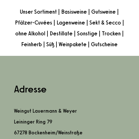
Unser Sortiment
|
Basisweine
|
Gutsweine
|
Pfälzer-Cuvées
|
Lagenweine
|
Sekt & Secco
|
ohne Alkohol
|
Destillate
|
Sonstige
|
Trocken
|
Feinherb
|
Süß
|
Weinpakete
|
Gutscheine
Adresse
Weingut Lauermann & Weyer
Leininger Ring 79
67278 Bockenheim/Weinstraße