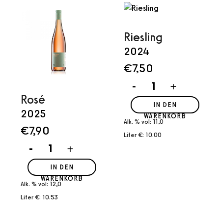
Riesling
2024
€
7,50
Riesling
-
+
Menge
Rosé
IN DEN
2025
WARENKORB
Alk. % vol: 11,0
€
7,90
Liter €: 10.00
Rosé
-
+
Menge
IN DEN
WARENKORB
Alk. % vol: 12,0
Liter €: 10.53